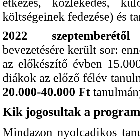
étkezés, közlekedés, kül
költségeinek fedezése) és ta
2022 szeptemberét
bevezetésére került sor: e
az előkészítő évben 15.000
diákok az előző félév tanu
20.000-40.000 Ft
tanulmány
Kik jogosultak a progra
Mindazon nyolcadikos tanu