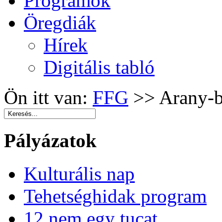
Programok
Öregdiák
Hírek
Digitális tabló
Ön itt van:
FFG
>>
Arany-
Pályázatok
Kulturális nap
Tehetséghidak program
12 nem egy tucat