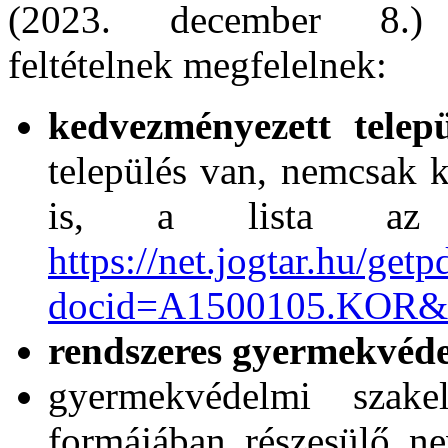
(2023. december 8.
feltételnek megfelelnek:
kedvezményezett telepü
település van, nemcsak k
is, a lista az a
https://net.jogtar.hu/getp
docid=A1500105.KOR&ta
rendszeres gyermekvéd
gyermekvédelmi szakel
formájában részesülő n