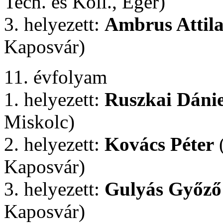
Tech. és Koll., Eger)
3. helyezett:
Ambrus Attil
Kaposvár)
11. évfolyam
1. helyezett:
Ruszkai Dánie
Miskolc)
2. helyezett:
Kovács Péter
Kaposvár)
3. helyezett:
Gulyás Győző
Kaposvár)