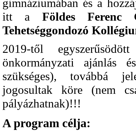
gimnáziumában és a hozzá
itt a
Földes Ferenc 
Tehetséggondozó Kollégi
2019-től egyszerűsödöt
önkormányzati ajánlás é
szükséges), továbbá je
jogosultak köre (nem cs
pályázhatnak)!!!
A program célja: