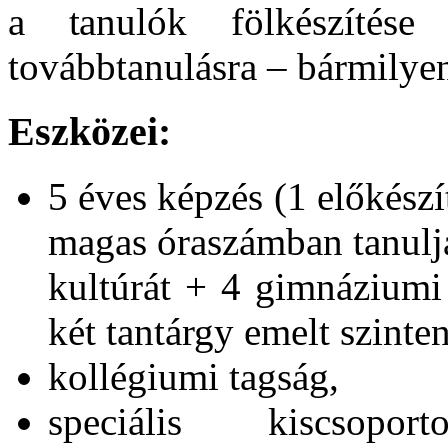
a tanulók fölkészítése
továbbtanulásra – bármilye
Eszközei:
5 éves képzés (1 előkészí
magas óraszámban tanulják
kultúrát + 4 gimnáziumi
két tantárgy emelt szinten
kollégiumi tagság,
speciális kiscsopor