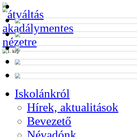
Alumni
Program
Iskolánkról
Hírek, aktualitások
Bevezető
Névadónk