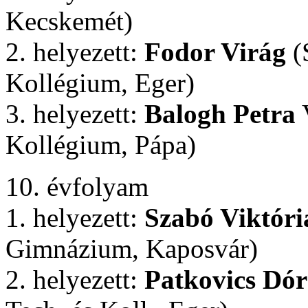
Kecskemét)
2. helyezett:
Fodor Virág
(
Kollégium, Eger)
3. helyezett:
Balogh Petra
V
Kollégium, Pápa)
10. évfolyam
1. helyezett:
Szabó Viktóri
Gimnázium, Kaposvár)
2. helyezett:
Patkovics Dó