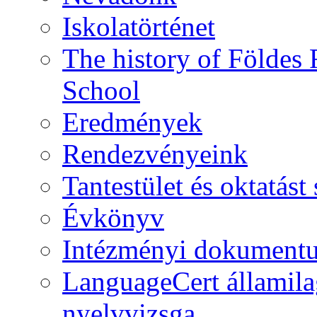
Iskolatörténet
The history of Földe
School
Eredmények
Rendezvényeink
Tantestület és oktatás
Évkönyv
Intézményi dokument
LanguageCert államila
nyelvvizsga