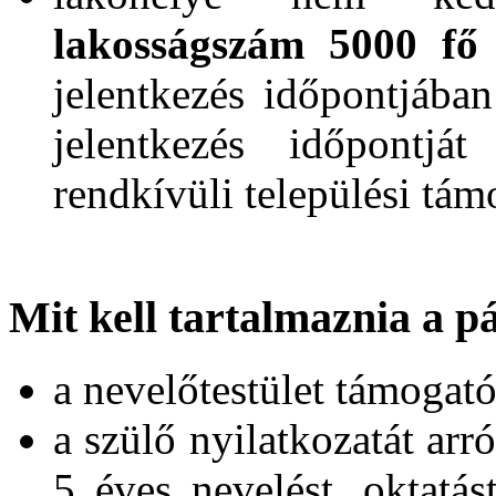
lakosságszám 5000 fő 
jelentkezés időpontjába
jelentkezés időpontj
rendkívüli települési tám
Mit kell tartalmaznia a 
a nevelőtestület támogató 
a szülő nyilatkozatát arr
5 éves nevelést, oktatást