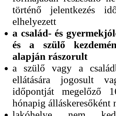
történő jelentkezés id
elhelyezett
a család- és gyermekjólé
és a szülő kezdeménye
alapján rászorult
a szülő vagy a csalá
ellátására jogosult v
időpontját megelőző 
hónapig álláskeresőként 
lakóhelye nem kedv