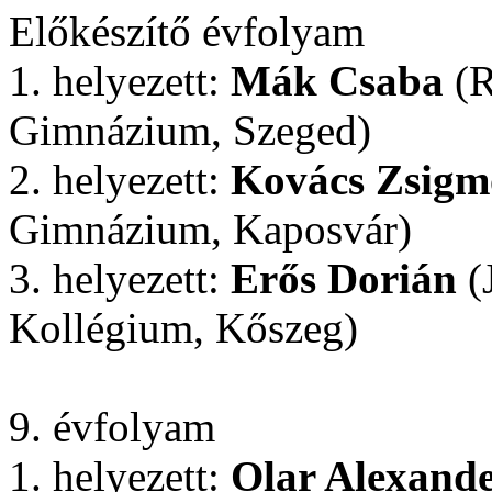
Előkészítő évfolyam
1. helyezett:
Mák Csaba
(R
Gimnázium, Szeged)
2. helyezett:
Kovács Zsig
Gimnázium, Kaposvár)
3. helyezett:
Erős Dorián
(
Kollégium, Kőszeg)
9. évfolyam
1. helyezett:
Olar Alexand