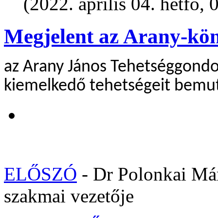
(2022. április 04. hétfő, 
Megjelent az Arany-kö
az Arany János Tehetséggondo
kiemelkedő tehetségeit bemut
ELŐSZÓ
- Dr Polonkai Már
szakmai vezetője