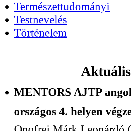
Természettudományi
Testnevelés
Történelem
Aktuáli
MENTORS AJTP angol n
országos 4. helyen végze
Onofrei Márk Leonárdó 