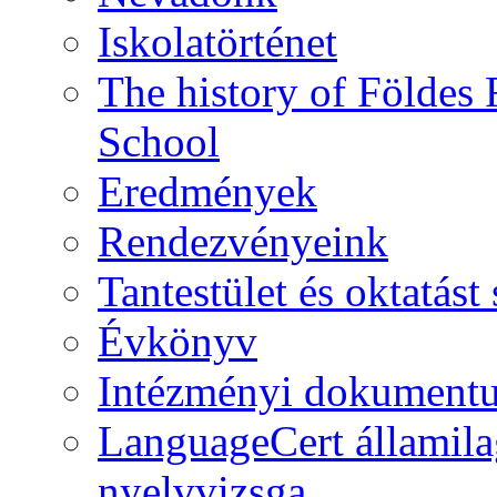
Iskolatörténet
The history of Földe
School
Eredmények
Rendezvényeink
Tantestület és oktatás
Évkönyv
Intézményi dokument
LanguageCert államila
nyelvvizsga