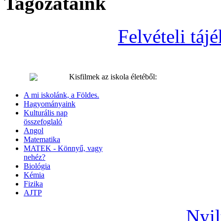
Tagozataink
Felvételi tá
Kisfilmek az iskola életéből:
A mi iskolánk, a Földes.
Hagyományaink
Kulturális nap
összefoglaló
Angol
Matematika
MATEK - Könnyű, vagy
nehéz?
Biológia
Kémia
Fizika
AJTP
Nyil