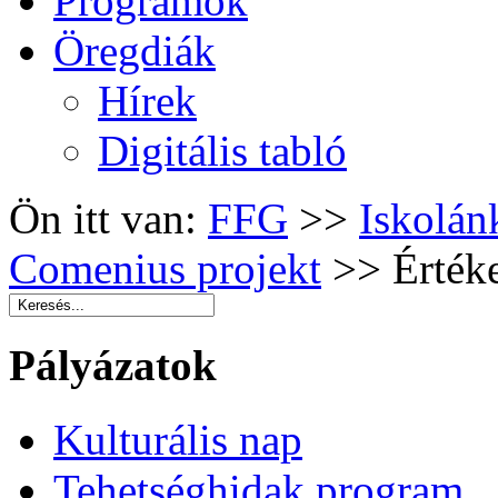
Programok
Öregdiák
Hírek
Digitális tabló
Ön itt van:
FFG
>>
Iskolán
Comenius projekt
>>
Érték
Pályázatok
Kulturális nap
Tehetséghidak program