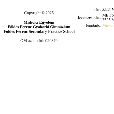
cím:
3525 M
Copyright © 2025
ME Föl
levelezési cím:
3525 M
Miskolci Egyetem
fenntartó:
Miskol
Földes Ferenc Gyakorló Gimnázium
Foldes Ferenc Secondary Practice School
OM azonosító: 029379