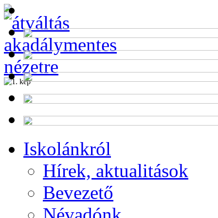
Alumni
Program
Iskolánkról
Hírek, aktualitások
Bevezető
Névadónk