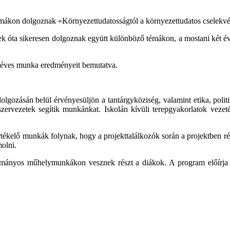
mákon dolgoznak «Környezettudatosságtól a környezettudatos cselekv
ek óta sikeresen dolgoznak együtt különböző témákon, a mostani két é
ét éves munka eredményeit bemutatva.
dolgozásán belül érvényesüljön a tantárgyköziség, valamint etika, pol
zervezetek segítik munkánkat. Iskolán kívüli terepgyakorlatok vezet
rtékelő munkák folynak, hogy a projekttalálkozók során a projektben rés
molni.
tudományos műhelymunkákon vesznek részt a diákok. A program előírj