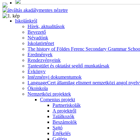
Alumni
Program
Iskolánkról
Hírek, aktualitások
Bevezető
Névadónk
Iskolatörténet
The history of Földes Ferenc Secondary Grammar Schoo
Eredmények
Rendezvényeink
Tantestület és oktatást segítő munkatársak
Évkönyv
Intézményi dokumentumok
LanguageCert államilag elismert nemzetközi angol nyelv
Ökoiskola
Nemzetközi projektek
Comenius projekt
Partneriskolák
A projektről
Találkozók
Beszámolók
Sajtó
Értékelés
Galéria