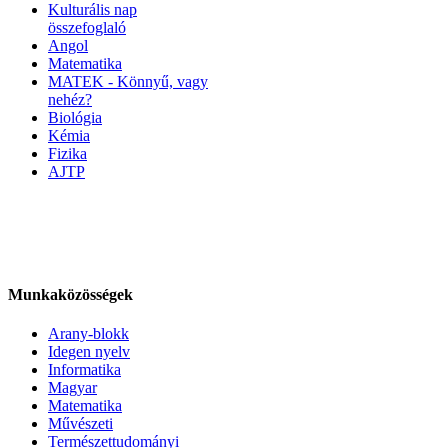
Kulturális nap
összefoglaló
Angol
Matematika
MATEK - Könnyű, vagy
nehéz?
Biológia
Kémia
Fizika
AJTP
Munkaközösségek
Arany-blokk
Idegen nyelv
Informatika
Magyar
Matematika
Művészeti
Természettudományi