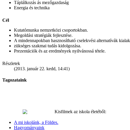
Táplálkozás ás mezőgazdaság
Energia és technika
Cél
Kutatómunka nemzetközi csoportokban.
Megoldási stratégiák fejlesztése.
A mindennapokban hasznosítható cselekvési alternatívák kialakí
zükséges szakmai tudás kidolgozása.
Prezentációk és az eredmények nyilvánossá tétele.
Részletek
(2013. január 22. kedd, 14:41)
Tagozataink
Kisfilmek az iskola életéből:
A mi iskolánk, a Földes.
Hagyományaink