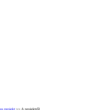
s projekt
>>
A projektről