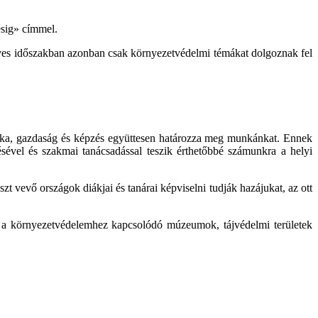
ésig» címmel.
ves időszakban azonban csak környezetvédelmi témákat dolgoznak fel
itika, gazdaság és képzés együttesen határozza meg munkánkat. Ennek
ésével és szakmai tanácsadással teszik érthetőbbé számunkra a helyi
zt vevő országok diákjai és tanárai képviselni tudják hazájukat, az ott
a a környezetvédelemhez kapcsolódó múzeumok, tájvédelmi területek