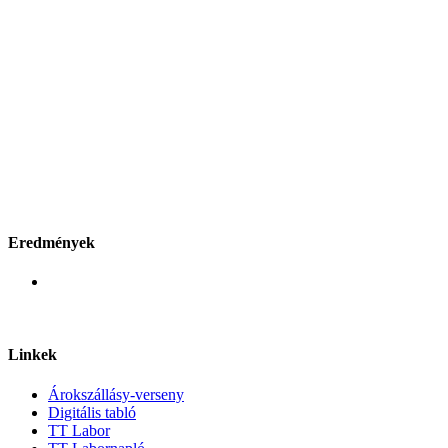
Eredmények
Linkek
Árokszállásy-verseny
Digitális tabló
TT Labor