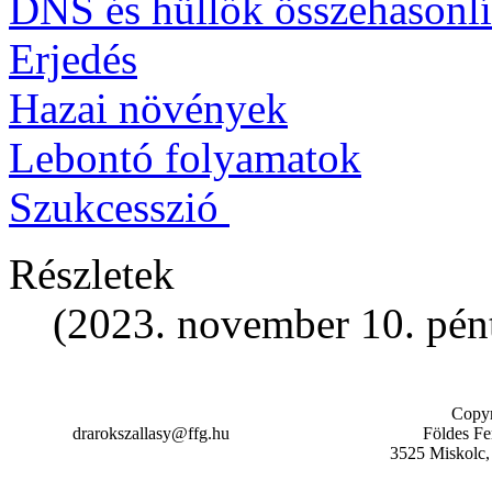
DNS és hüllők összehasonlí
Erjedés
Hazai növények
Lebontó folyamatok
Szukcesszió
Részletek
(2023. november 10. pén
Copyr
drarokszallasy@ffg.hu
Földes F
3525 Miskolc,